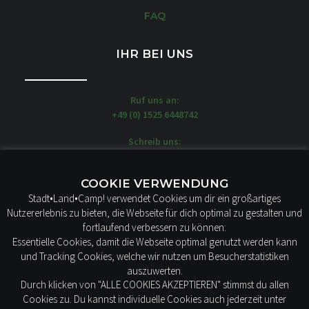
FAQ
IHR BEI UNS
Ruf uns an:
+49 (0) 1525 6448742
Schreib uns:
moin@stadtlandcamp.de
Unsere WOW-MOBILE stehen hier:
COOKIE VERWENDUNG
STADT LAND CAMP!
Stadt•Land•Camp! verwendet Cookies um dir ein großartiges
Borstelweg 22
Nutzererlebnis zu bieten, die Webseite für dich optimal zu gestalten und
25436 Tornesch
fortlaufend verbessern zu können:
Essentielle Cookies, damit die Webseite optimal genutzt werden kann
und Tracking Cookies, welche wir nutzen um Besucherstatistiken
auszuwerten.
Durch klicken von "ALLE COOKIES AKZEPTIEREN" stimmst du allen
Cookies zu. Du kannst individuelle Cookies auch jederzeit unter