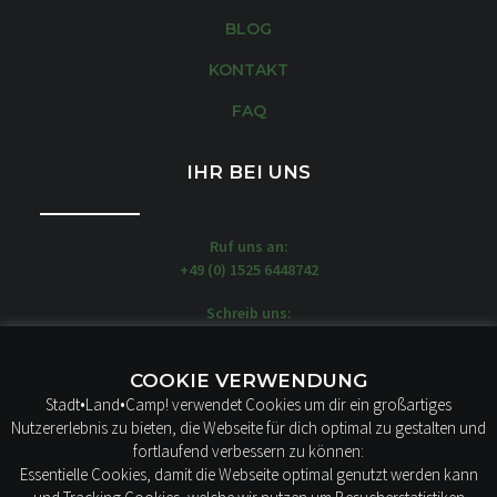
BLOG
KONTAKT
FAQ
IHR BEI UNS
Ruf uns an:
+49 (0) 1525 6448742
Schreib uns:
moin@stadtlandcamp.de
Unsere WOW-MOBILE stehen hier:
COOKIE VERWENDUNG
STADT LAND CAMP!
Stadt•Land•Camp! verwendet Cookies um dir ein großartiges
Borstelweg 22
Nutzererlebnis zu bieten, die Webseite für dich optimal zu gestalten und
25436 Tornesch
fortlaufend verbessern zu können:
Essentielle Cookies, damit die Webseite optimal genutzt werden kann