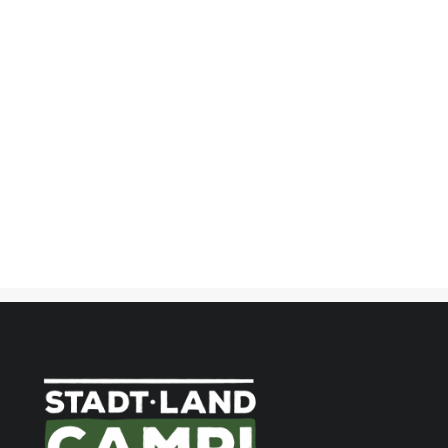
SEARCH
25/02/2021
Wintercamping in Schweden –
Einmal zum Polarkreis und zurück
8 Comments
16 Minutes