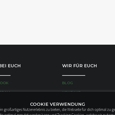
BEI EUCH
WIR FÜR EUCH
BOOK
BLOG
GRAM
KONTAKT
FAQ
COOKIE VERWENDUNG
 großartiges Nutzererlebnis zu bieten, die Webseite für dich optimal zu g
eite optimal genutzt werden kann und Tracking Cookies, welche wir nutzen