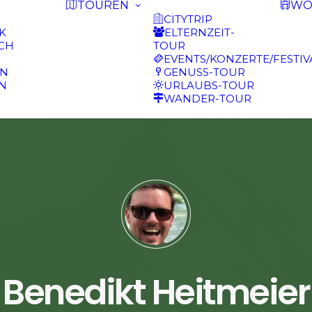
TOUREN
WO
CITYTRIP
K
ELTERNZEIT-
CH
TOUR
EVENTS/KONZERTE/FESTIV
N
GENUSS-TOUR
N
URLAUBS-TOUR
WANDER-TOUR
Benedikt Heitmeier