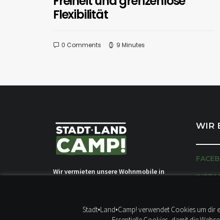
Freiheit und grenzenlose
Flexibilität
0 Comments
9 Minutes
WIR 
FACE
Wir vermieten unsere Wohnmobile in
INSTA
Tornesch, nahe Hamburg. Unsere
Camper sind komfortabel und komplett
ausgestattet, autark und nachhaltig.
Stadt•Land•Camp! verwendet Cookies um dir ein
Daher nennen wir sie WOW-MOBILE. Um
Essentielle Cookies, damit die Webs