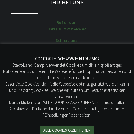
IHR BEI UNS
Ruf uns an:
+49 (0) 1525 6448742
Schreib uns:
moin@stadtlandcamp.de
Unsere WOW-MOBILE stehen hier:
COOKIE VERWENDUNG
STADT LAND CAMP!
Stadt•Land•Camp! verwendet Cookies um dir ein großartiges
Borstelweg 22
Nutzererlebnis zu bieten, die Webseite für dich optimal zu gestalten und
25436 Tornesch
fortlaufend verbessern zu können:
Essentielle Cookies, damit die Webseite optimal genutzt werden kann
und Tracking Cookies, welche wir nutzen um Besucherstatistiken
auszuwerten.
Durch klicken von "ALLE COOKIES AKZEPTIEREN" stimmst du allen
Cookies zu. Du kannst individuelle Cookies auch jederzeit unter
"Einstellungen" bearbeiten.
IMPRESSUM
AGB
ALLE COOKIES AKZEPTIEREN
DATENSCHUTZ