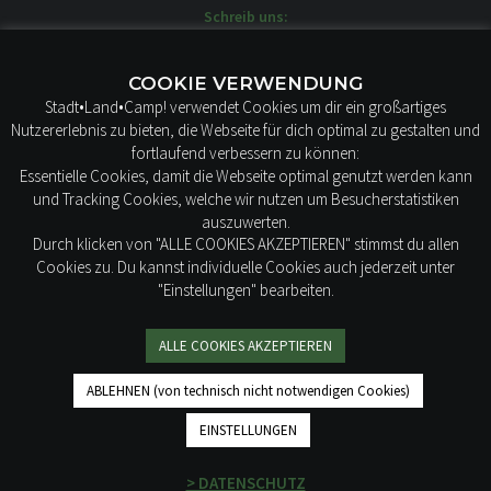
Schreib uns:
moin@stadtlandcamp.de
Unsere WOW-MOBILE stehen hier:
COOKIE VERWENDUNG
STADT LAND CAMP!
Stadt•Land•Camp! verwendet Cookies um dir ein großartiges
Borstelweg 22
Nutzererlebnis zu bieten, die Webseite für dich optimal zu gestalten und
25436 Tornesch
fortlaufend verbessern zu können:
Essentielle Cookies, damit die Webseite optimal genutzt werden kann
und Tracking Cookies, welche wir nutzen um Besucherstatistiken
auszuwerten.
Durch klicken von "ALLE COOKIES AKZEPTIEREN" stimmst du allen
Cookies zu. Du kannst individuelle Cookies auch jederzeit unter
"Einstellungen" bearbeiten.
IMPRESSUM
AGB
ALLE COOKIES AKZEPTIEREN
DATENSCHUTZ
ABLEHNEN (von technisch nicht notwendigen Cookies)
EINSTELLUNGEN
Mit ♥ gemacht. © 2019-2026 STADT LAND CAMP! Alle Rechte
vorbehalten.
> DATENSCHUTZ