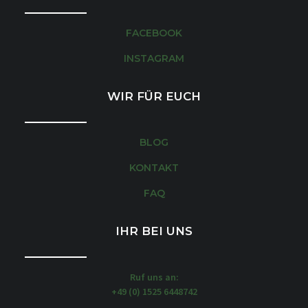
FACEBOOK
INSTAGRAM
WIR FÜR EUCH
BLOG
KONTAKT
FAQ
IHR BEI UNS
Ruf uns an:
+49 (0) 1525 6448742