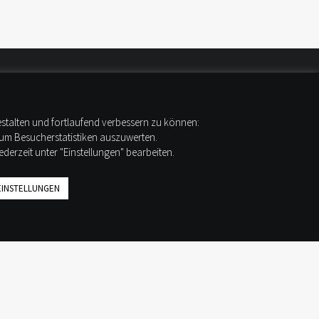
IHR BEI UNS
estalten und fortlaufend verbessern zu können:
 um Besucherstatistiken auszuwerten.
erzeit unter "Einstellungen" bearbeiten.
Ruf uns an:
+49 (0) 1525 6448742
EINSTELLUNGEN
Schreib uns:
moin@stadtlandcamp.de
Unsere WOW-MOBILE stehen hier:
STADT LAND CAMP!
Borstelweg 22
25436 Tornesch