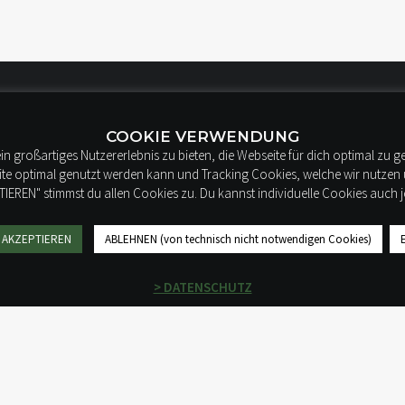
BEI EUCH
WIR FÜR EUCH
COOKIE VERWENDUNG
 großartiges Nutzererlebnis zu bieten, die Webseite für dich optimal zu g
eite optimal genutzt werden kann und Tracking Cookies, welche wir nutzen
EREN" stimmst du allen Cookies zu. Du kannst individuelle Cookies auch jed
BOOK
BLOG
GRAM
KONTAKT
 AKZEPTIEREN
ABLEHNEN (von technisch nicht notwendigen Cookies)
FAQ
> DATENSCHUTZ