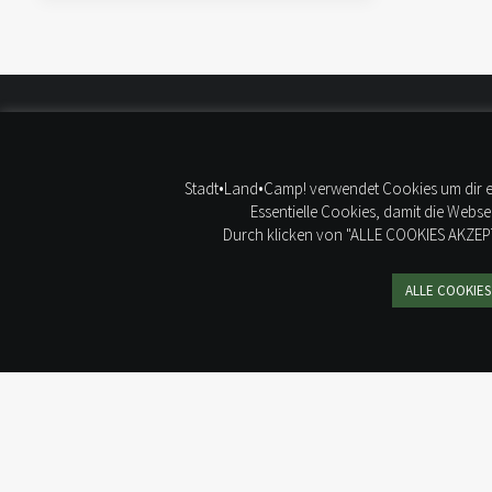
WIR 
Stadt•Land•Camp! verwendet Cookies um dir ein
Wir vermieten unsere Wohnmobile in
Essentielle Cookies, damit die Webs
Tornesch, nahe Hamburg. Unsere
Durch klicken von "ALLE COOKIES AKZEPTI
FACE
Camper sind komfortabel und komplett
ausgestattet, autark und nachhaltig.
INSTA
ALLE COOKIES
Daher nennen wir sie WOW-MOBILE. Um
den Urlaub, Kurztrip oder die Elternzeit
zu DEINEM Wunscherlebnis zu machen,
beraten wir dich individuell und geben
wertvolle Tipps an die Hand.
Somit ersparst du dir langwierige
Recherchezeit.