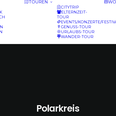
TOUREN
WO
CITYTRIP
K
ELTERNZEIT-
CH
TOUR
EVENTS/KONZERTE/FESTIV
N
GENUSS-TOUR
N
URLAUBS-TOUR
WANDER-TOUR
Polarkreis