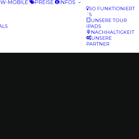
W-MOBILE
PREISE
INFOS
SO FUNKTIONIERT
´S
UNSERE TOUR
ALS
IPADS
NACHHALTIGKEIT
UNSERE
PARTNER