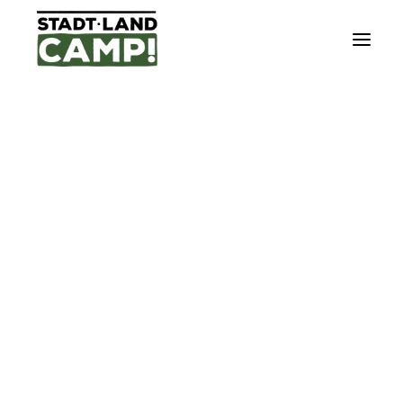
DÄNEMARK
FRANKREICH
ISLAND
NORWEGEN
SCHWEDEN
CITYTRIP
ELTERNZEIT-TOUR
EVENTS/KONZERTE/FESTIVALS
Genuss-Tour
GENUSS-TOUR
URLAUBS-TOUR
WANDER-TOUR
SO FUNKTIONIERT´S
UNSERE TOUR IPADS
NACHHALTIGKEIT
UNSERE PARTNER