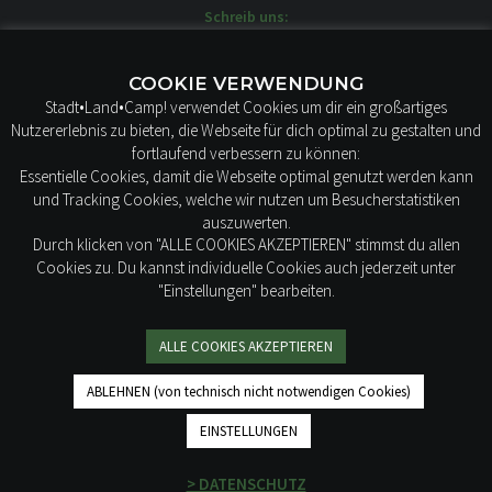
Schreib uns:
moin@stadtlandcamp.de
Unsere WOW-MOBILE stehen hier:
COOKIE VERWENDUNG
STADT LAND CAMP!
Stadt•Land•Camp! verwendet Cookies um dir ein großartiges
Borstelweg 22
Nutzererlebnis zu bieten, die Webseite für dich optimal zu gestalten und
25436 Tornesch
fortlaufend verbessern zu können:
Essentielle Cookies, damit die Webseite optimal genutzt werden kann
und Tracking Cookies, welche wir nutzen um Besucherstatistiken
auszuwerten.
Durch klicken von "ALLE COOKIES AKZEPTIEREN" stimmst du allen
Cookies zu. Du kannst individuelle Cookies auch jederzeit unter
"Einstellungen" bearbeiten.
IMPRESSUM
AGB
ALLE COOKIES AKZEPTIEREN
DATENSCHUTZ
ABLEHNEN (von technisch nicht notwendigen Cookies)
EINSTELLUNGEN
Mit ♥ gemacht. © 2019-2026 STADT LAND CAMP! Alle Rechte
vorbehalten.
> DATENSCHUTZ