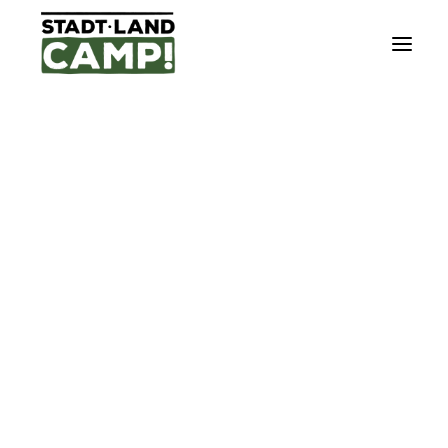
DÄNEMARK
FRANKREICH
ISLAND
NORWEGEN
SCHWEDEN
CITYTRIP
ELTERNZEIT-TOUR
EVENTS/KONZERTE/FESTIVALS
GENUSS-TOUR
URLAUBS-TOUR
WANDER-TOUR
SO FUNKTIONIERT´S
UNSERE TOUR IPADS
NACHHALTIGKEIT
UNSERE PARTNER