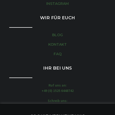
INSTAGRAM
WIR FÜR EUCH
BLOG
KONTAKT
FAQ
IHR BEI UNS
Ruf uns an:
+49 (0) 1525 6448742
Schreib uns:
moin@stadtlandcamp.de