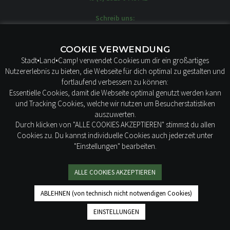
Schreib uns:
moin@stadtlandcamp.de
Unsere WOW-MOBILE stehen hier:
COOKIE VERWENDUNG
STADT LAND CAMP!
Stadt•Land•Camp! verwendet Cookies um dir ein großartiges
Borstelweg 22
Nutzererlebnis zu bieten, die Webseite für dich optimal zu gestalten und
25436 Tornesch
fortlaufend verbessern zu können:
Essentielle Cookies, damit die Webseite optimal genutzt werden kann
und Tracking Cookies, welche wir nutzen um Besucherstatistiken
auszuwerten.
Durch klicken von "ALLE COOKIES AKZEPTIEREN" stimmst du allen
Cookies zu. Du kannst individuelle Cookies auch jederzeit unter
"Einstellungen" bearbeiten.
IMPRESSUM
AGB
ALLE COOKIES AKZEPTIEREN
DATENSCHUTZ
ABLEHNEN (von technisch nicht notwendigen Cookies)
EINSTELLUNGEN
Mit ♥ gemacht. © 2019-2026 STADT LAND CAMP! Alle Rechte