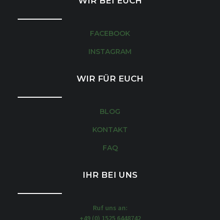
WIR BEI EUCH
FACEBOOK
INSTAGRAM
WIR FÜR EUCH
BLOG
KONTAKT
FAQ
IHR BEI UNS
Ruf uns an:
+49 (0) 1525 6448742