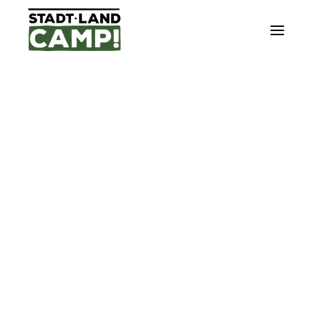
DÄNEMARK
FRANKREICH
ISLAND
NORWEGEN
SCHWEDEN
CITYTRIP
ELTERNZEIT-TOUR
EVENTS/KONZERTE/FESTIVALS
GENUSS-TOUR
URLAUBS-TOUR
WANDER-TOUR
SO FUNKTIONIERT´S
UNSERE TOUR IPADS
NACHHALTIGKEIT
UNSERE PARTNER