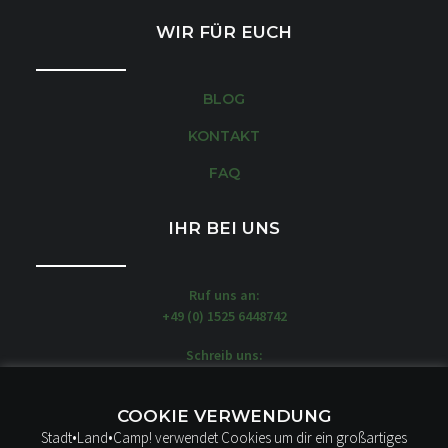
WIR FÜR EUCH
BLOG
KONTAKT
FAQ
IHR BEI UNS
Ruf uns an:
+49 (0) 1525 6448742
Schreib uns:
moin@stadtlandcamp.de
Unsere WOW-MOBILE stehen hier:
COOKIE VERWENDUNG
STADT LAND CAMP!
Stadt•Land•Camp! verwendet Cookies um dir ein großartiges