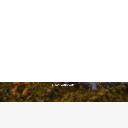
SEARCH
ANDREA & BERND
AUF WOW-MOBIL-
TOUR 2021
07/03/2021
|
IN
TOURENPLANUNG
,
STADTLANDCAMP
|
BY
STADTLANDCAMP